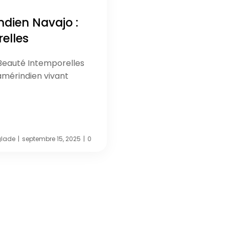
ndien Navajo :
relles
 Beauté Intemporelles
amérindien vivant
glade
septembre 15, 2025
0
|
|