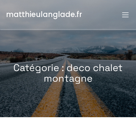
Aller
au
matthieulanglade.fr
contenu
Catégorie :
deco chalet
montagne