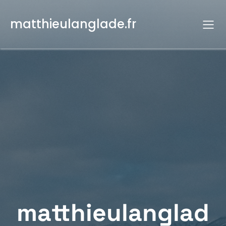
Aller
au
matthieulanglade.fr
contenu
matthieulanglad