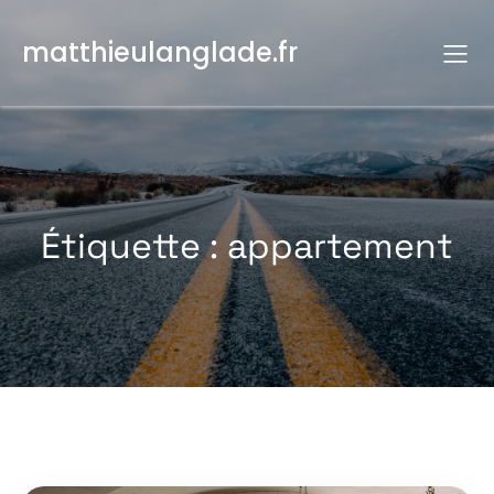
Aller
au
matthieulanglade.fr
contenu
Étiquette :
appartement