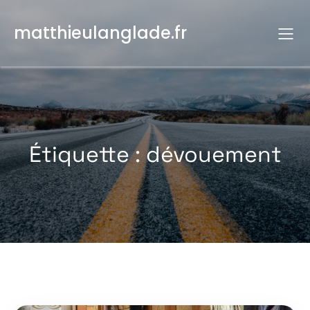
Aller
au
matthieulanglade.fr
contenu
Étiquette :
dévouement