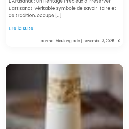
L’Artisanat : Un Héritage Précieux à Préserver
L’artisanat, véritable symbole de savoir-faire et
de tradition, occupe […]
Lire la suite
par
matthieulanglade
novembre 3, 2025
0
|
|