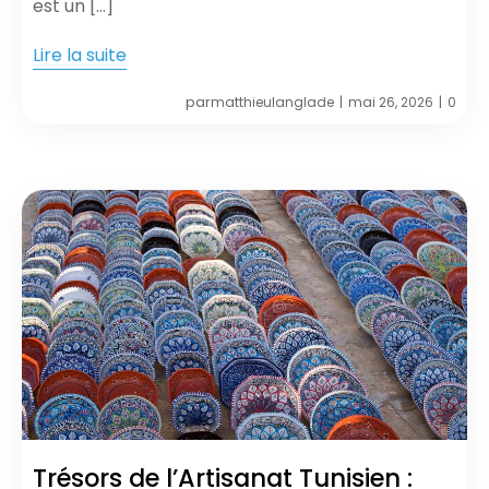
est un […]
Lire la suite
par
matthieulanglade
mai 26, 2026
0
|
|
Trésors de l’Artisanat Tunisien :