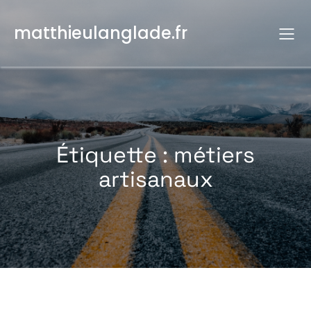
Aller
au
matthieulanglade.fr
contenu
Étiquette :
métiers
artisanaux