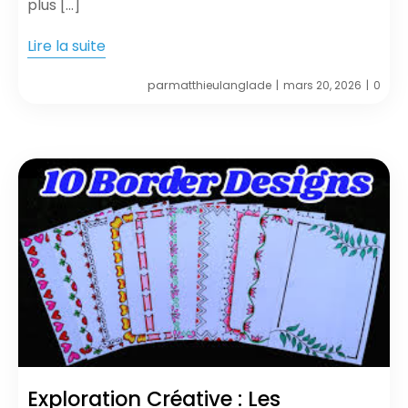
plus […]
Lire la suite
par
matthieulanglade
mars 20, 2026
0
|
|
Exploration Créative : Les