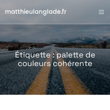
Aller
au
matthieulanglade.fr
contenu
Étiquette :
palette de
couleurs cohérente