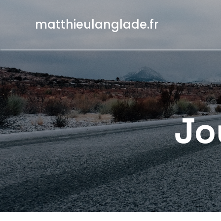
Aller
au
matthieulanglade.fr
contenu
Jo