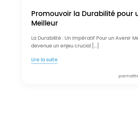
Promouvoir la Durabilité pour 
Meilleur
La Durabilité : Un Impératif Pour un Avenir Me
devenue un enjeu crucial […]
Lire la suite
par
matth