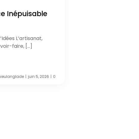
ce Inépuisable
’Idées L’artisanat,
voir-faire, […]
ieulanglade
juin 5, 2026
0
|
|