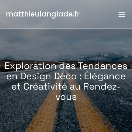
Aller
au
matthieulanglade.fr
contenu
Exploration des Tendances
en Design Déco : Élégance
et Créativité au Rendez-
vous