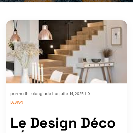
par
on
matthieulanglade
juillet 14, 2025
0
|
|
DESIGN
Le Design Déco