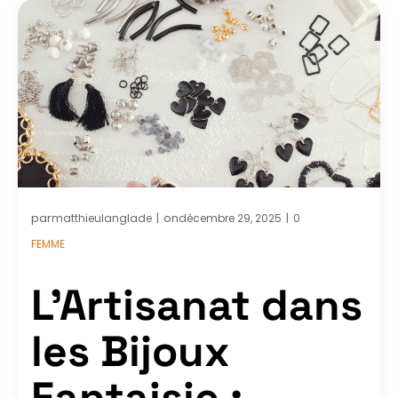
par
on
matthieulanglade
décembre 29, 2025
0
|
|
FEMME
L’Artisanat dans
les Bijoux
Fantaisie :