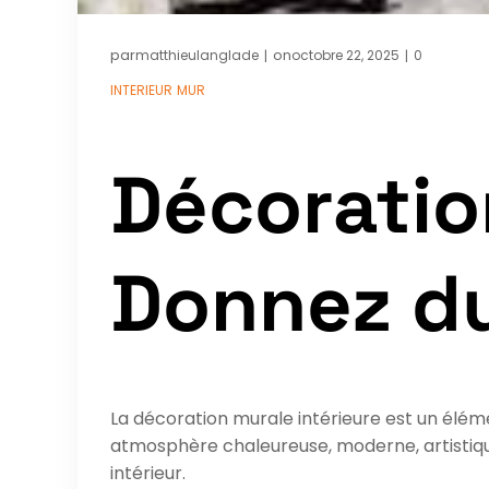
par
on
matthieulanglade
octobre 22, 2025
0
|
|
INTERIEUR
MUR
Décoration
Donnez du
La décoration murale intérieure est un élém
atmosphère chaleureuse, moderne, artistique
intérieur.