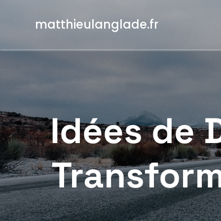
Aller
au
matthieulanglade.fr
contenu
Idées de D
Transform