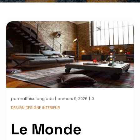
par
on
matthieulanglade
mars 9, 2026
0
|
|
DESIGN
DESIGNE
INTERIEUR
Le Monde