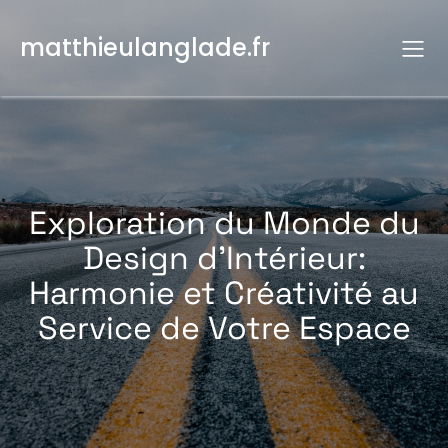
Aller
au
matthieulanglade.fr
contenu
Exploration du Monde du
Design d’Intérieur:
Harmonie et Créativité au
Service de Votre Espace