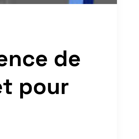
ence de
t pour