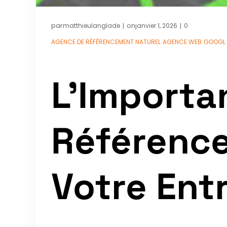
par
on
matthieulanglade
janvier 1, 2026
0
|
|
AGENCE DE RÉFÉRENCEMENT NATUREL
AGENCE WEB
GOOGL
L’Importa
Référence
Votre Ent