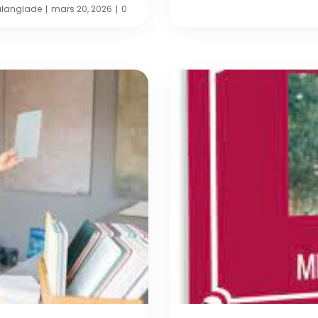
ulanglade
mars 20, 2026
0
|
|