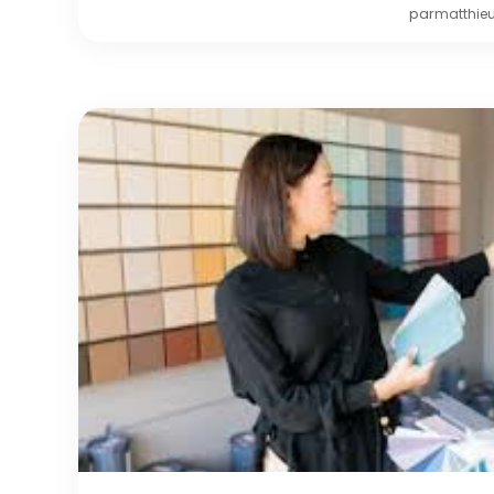
par
matthie