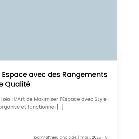
e Espace avec des Rangements
e Qualité
és : L’Art de Maximiser l’Espace avec Style
 organisé et fonctionnel […]
par
matthieulanglade
mai 1, 2025
0
|
|