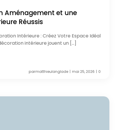
un Aménagement et une
rieure Réussis
tion Intérieure : Créez Votre Espace Idéal
coration intérieure jouent un […]
par
matthieulanglade
mai 25, 2026
0
|
|