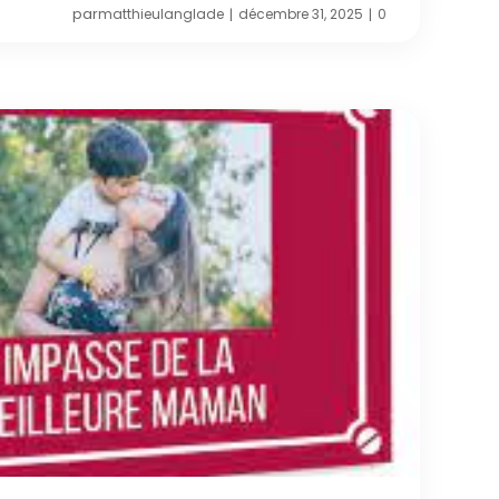
par
matthieulanglade
décembre 31, 2025
0
|
|