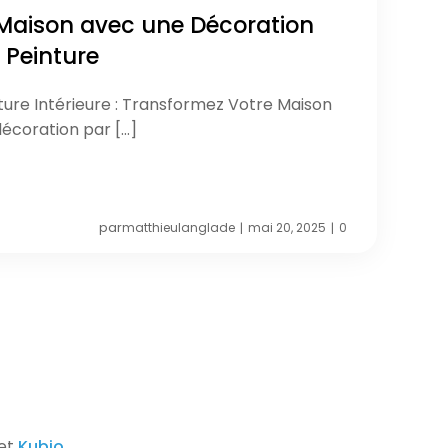
 Maison avec une Décoration
a Peinture
ture Intérieure : Transformez Votre Maison
décoration par […]
par
matthieulanglade
mai 20, 2025
0
|
|
 et
Kubio