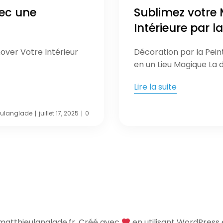
vec une
Sublimez votre
Intérieure par l
nover Votre Intérieur
Décoration par la Pein
en un Lieu Magique La 
Lire la suite
eulanglade
juillet 17, 2025
0
|
|
matthieulanglade.fr. Créé avec
en utilisant WordPress