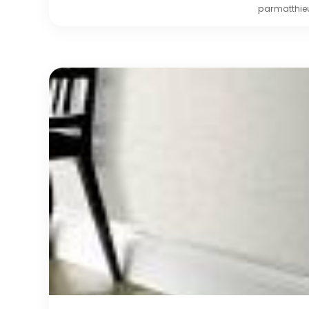
par
matthie