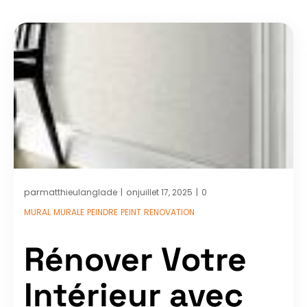
par
on
matthieulanglade
juillet 17, 2025
0
|
|
MURAL
MURALE
PEINDRE
PEINT
RENOVATION
Rénover Votre
Intérieur avec