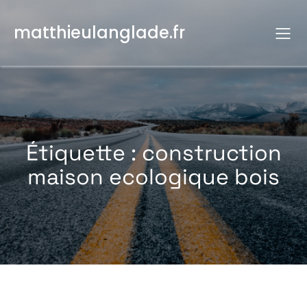
Aller
au
matthieulanglade.fr
contenu
Étiquette :
construction
maison ecologique bois