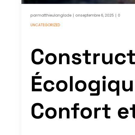
par
on
matthieulanglade
septembre 6, 2025
0
|
|
UNCATEGORIZED
Construct
Écologique
Confort et