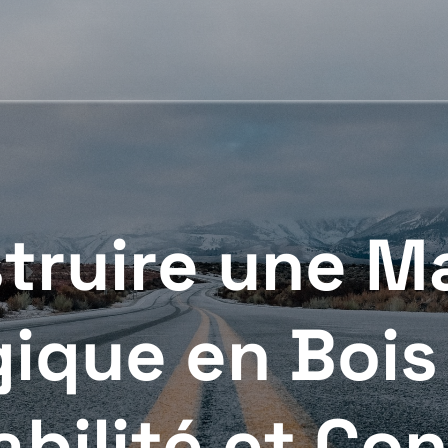
truire une M
ique en Bois :
abilité et Con