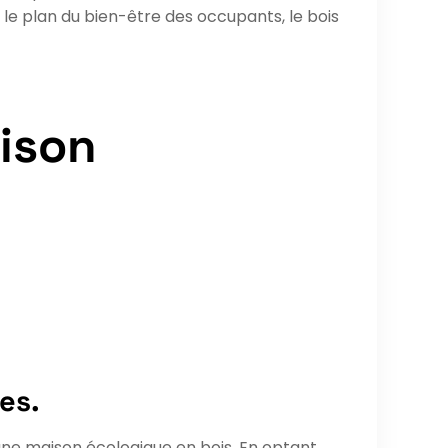
e plan du bien-être des occupants, le bois
aison
es.
d’une maison écologique en bois. En optant