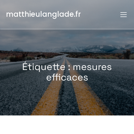
Aller
au
matthieulanglade.fr
contenu
Étiquette :
mesures
efficaces