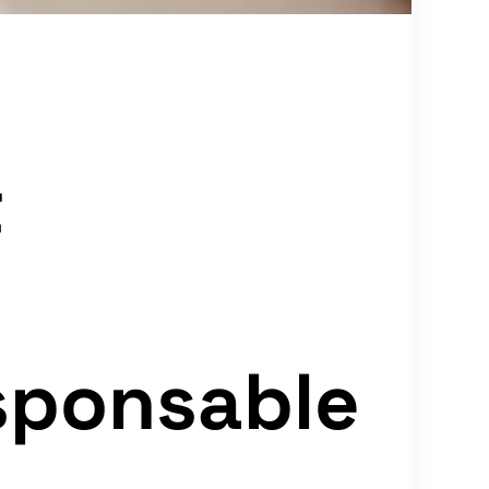
t
sponsable