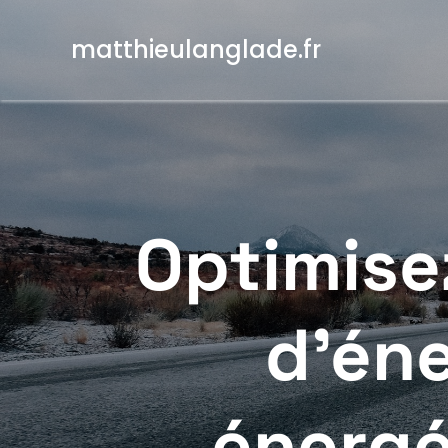
Aller
au
matthieulanglade.fr
contenu
Optimise
d’éne
énergé