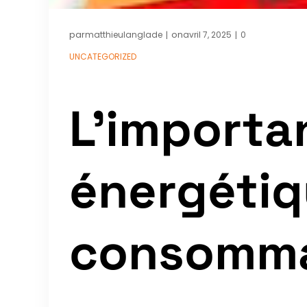
par
on
matthieulanglade
avril 7, 2025
0
|
|
UNCATEGORIZED
L’importa
énergétiq
consomma