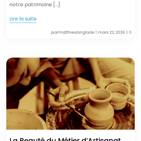
notre patrimoine […]
Lire la suite
par
matthieulanglade
mars 22, 2026
0
|
|
La Beauté du Métier d’Artisanat