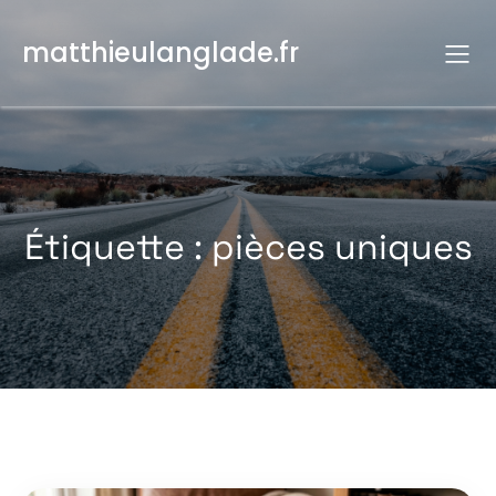
Aller
au
matthieulanglade.fr
contenu
Étiquette :
pièces uniques