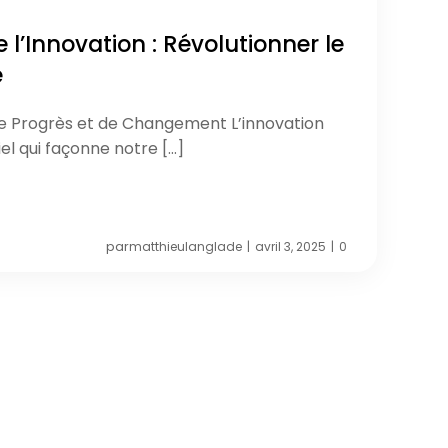
l’Innovation : Révolutionner le
e
de Progrès et de Changement L’innovation
el qui façonne notre […]
par
matthieulanglade
avril 3, 2025
0
|
|