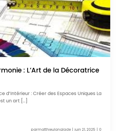
rmonie : L’Art de la Décoratrice
ce d’Intérieur : Créer des Espaces Uniques La
st un art […]
par
matthieulanglade
juin 21, 2025
0
|
|