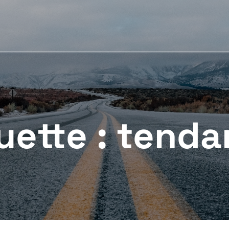
uette :
tenda