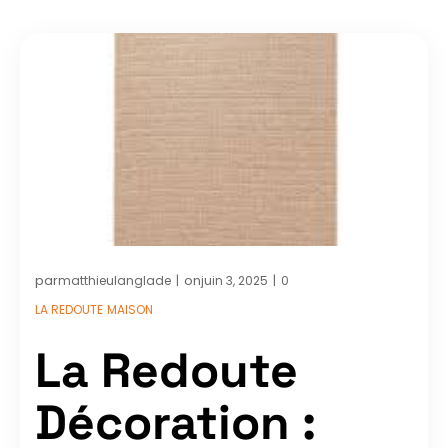
par
on
matthieulanglade
juin 3, 2025
0
|
|
LA REDOUTE
MAISON
La Redoute
Décoration :