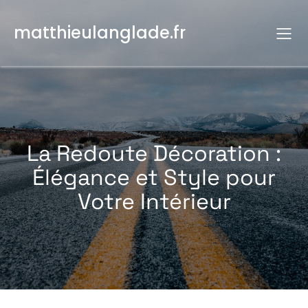
Aller
au
matthieulanglade.fr
contenu
La Redoute Décoration :
Élégance et Style pour
Votre Intérieur