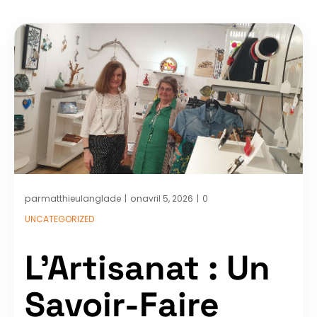
par
on
matthieulanglade
avril 5, 2026
0
|
|
UNCATEGORIZED
L’Artisanat : Un
Savoir-Faire