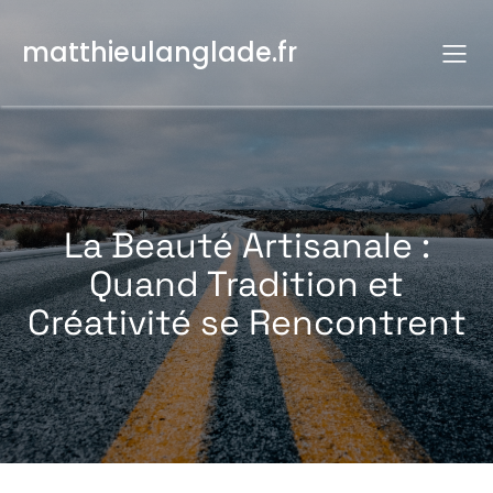
Aller
au
matthieulanglade.fr
contenu
La Beauté Artisanale :
Quand Tradition et
Créativité se Rencontrent