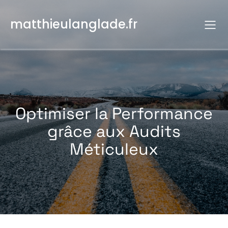
Aller
au
matthieulanglade.fr
contenu
Optimiser la Performance
grâce aux Audits
Méticuleux