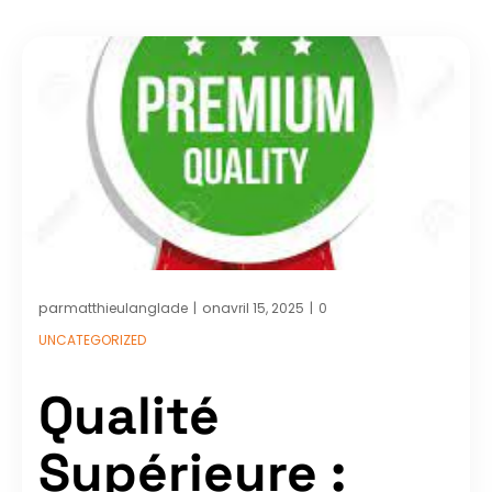
par
on
matthieulanglade
avril 15, 2025
0
|
|
UNCATEGORIZED
Qualité
Supérieure :