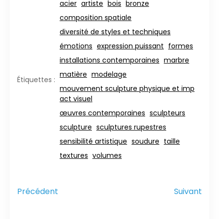
acier
artiste
bois
bronze
composition spatiale
diversité de styles et techniques
émotions
expression puissant
formes
installations contemporaines
marbre
matière
modelage
Étiquettes :
mouvement sculpture physique et imp
act visuel
œuvres contemporaines
sculpteurs
sculpture
sculptures rupestres
sensibilité artistique
soudure
taille
textures
volumes
Précédent
Suivant