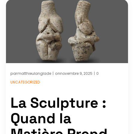
par
on
matthieulanglade
novembre 9, 2025
0
|
|
UNCATEGORIZED
La Sculpture :
Quand la
Matière Prend