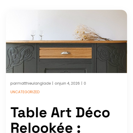
par
on
matthieulanglade
juin 4, 2026
0
|
|
UNCATEGORIZED
Table Art Déco
Relookée :