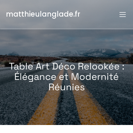
Aller
au
matthieulanglade.fr
contenu
Table Art Déco Relookée :
Élégance et Modernité
Réunies