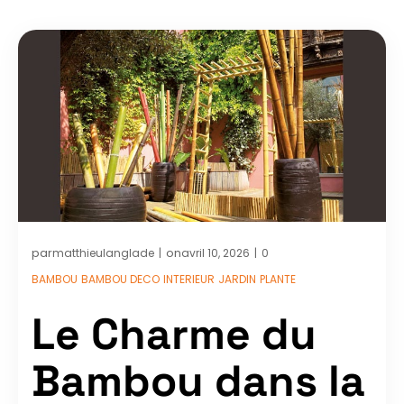
par
on
matthieulanglade
avril 10, 2026
0
|
|
BAMBOU
BAMBOU DECO
INTERIEUR
JARDIN
PLANTE
Le Charme du
Bambou dans la