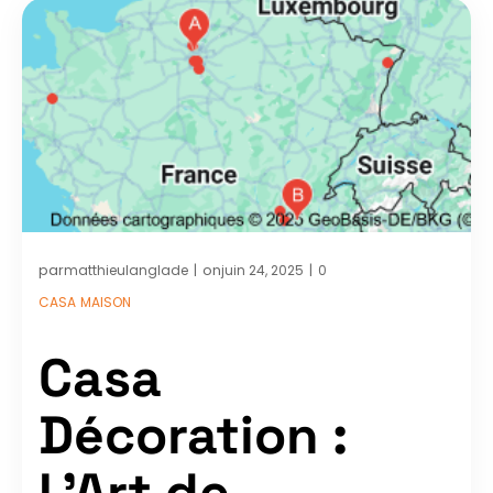
par
on
matthieulanglade
juin 24, 2025
0
|
|
CASA
MAISON
Casa
Décoration :
L’Art de