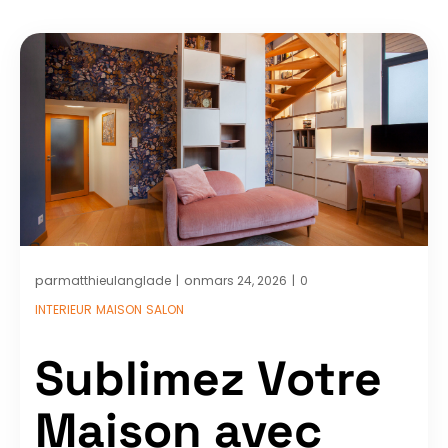
par
on
matthieulanglade
mars 24, 2026
0
|
|
INTERIEUR
MAISON
SALON
Sublimez Votre
Maison avec