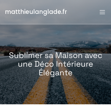
Aller
au
matthieulanglade.fr
contenu
Sublimer sa Maison avec
une Déco Intérieure
Élégante