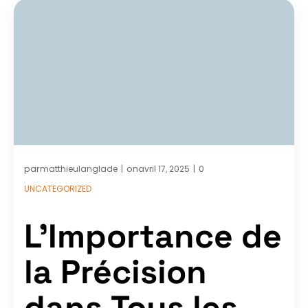
par
on
matthieulanglade
avril 17, 2025
0
|
|
UNCATEGORIZED
L’Importance de
la Précision
dans Tous les