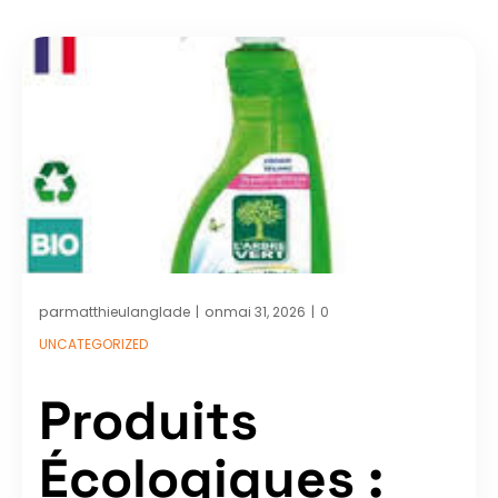
par
on
matthieulanglade
mai 31, 2026
0
|
|
UNCATEGORIZED
Produits
Écologiques :